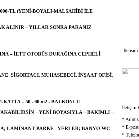
45.000-TL (YENİ-BOYALI-MALSAHİBİ İLE
AK ALINIR – YILLAR SONRA PARANIZ
İletişim
A – İETT OTOBÜS DURAĞINA CEPHELİ
NE, SİGORTACI, MUHASEBECİ, İNŞAAT OFİSİ.
.KATTA – 50 - 60 m2 - BALKONLU
İletişim
AKABİLİRSİN – YENİ BOYASIYLA – BAKIMLI –
*
Adınız
*
E-post
A; LAMİNANT PARKE - YERLER; BANYO-WC
*
Telefo