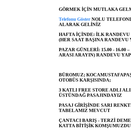
GÖRMEK İÇİN MUTLAKA GELME
Telefonu Göster
NOLU TELEFOND
ALARAK GELİNİZ
HAFTA İÇİNDE: İLK RANDEVU SA
(HER SAAT BAŞINA RANDEVU 
PAZAR GÜNLERİ: 15.00 - 16.00 –
ARASI ARAYIN) RANDEVU YA
BÜROMUZ; KOCAMUSTAFAPAŞA
OTOBÜS KARŞISINDA;
3 KATLI FREE STORE ADLI AL
ÜSTÜNDAĞ PASAJINDAYIZ
PASAJ GİRİŞİNDE SARI RENKT
TABELAMIZ MEVCUT
ÇANTACI BARIŞ - TERZİ DEME
KATTA BİTİŞİK KOMŞUMUZD