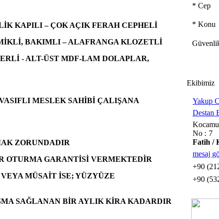
*
Cep
*
Konu
İK KAPILI – ÇOK AÇIK FERAH CEPHELİ
İKLİ, BAKIMLI – ALAFRANGA KLOZETLİ
Güvenli
TERLİ - ALT-ÜST MDF-LAM DOLAPLAR,
Ekibimiz
 VASIFLI MESLEK SAHİBİ ÇALIŞANA
Yakup 
Destan 
Kocamus
No : 7 
Fatih /
LMAK ZORUNDADIR
mesaj g
AR OTURMA GARANTİSİ VERMEKTEDİR
+90 (21
 VEYA MÜSAİT İSE; YÜZYÜZE
+90 (53
MA SAĞLANAN BİR AYLIK KİRA KADARDIR