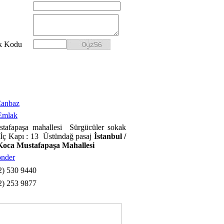
k Kodu
Canbaz
Emlak
tafapaşa mahallesi Sürgücüler sokak
İç Kapı : 13 Üstündağ pasaj
İstanbul /
 Koca Mustafapaşa Mahallesi
önder
2) 530 9440
2) 253 9877