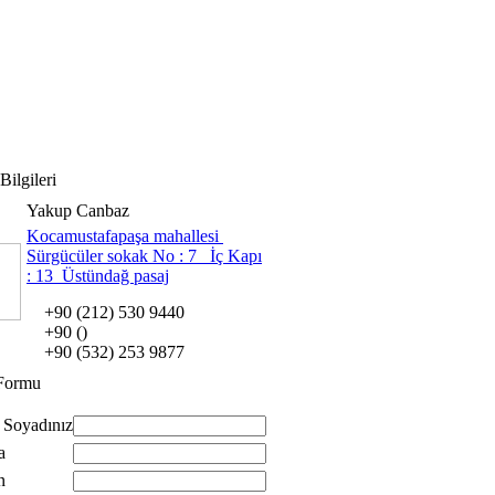
Bilgileri
Yakup Canbaz
Kocamustafapaşa mahallesi
Sürgücüler sokak No : 7 İç Kapı
: 13 Üstündağ pasaj
+90 (212) 530 9440
+90 ()
+90 (532) 253 9877
 Formu
 Soyadınız
a
n