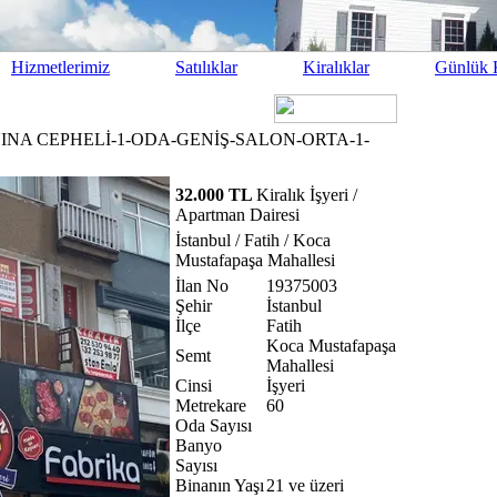
Hizmetlerimiz
Satılıklar
Kiralıklar
Günlük K
INA CEPHELİ-1-ODA-GENİŞ-SALON-ORTA-1-
32.000 TL
Kiralık İşyeri /
Apartman Dairesi
İstanbul / Fatih / Koca
Mustafapaşa Mahallesi
İlan No
19375003
Şehir
İstanbul
İlçe
Fatih
Koca Mustafapaşa
Semt
Mahallesi
Cinsi
İşyeri
Metrekare
60
Oda Sayısı
Banyo
Sayısı
Binanın Yaşı
21 ve üzeri