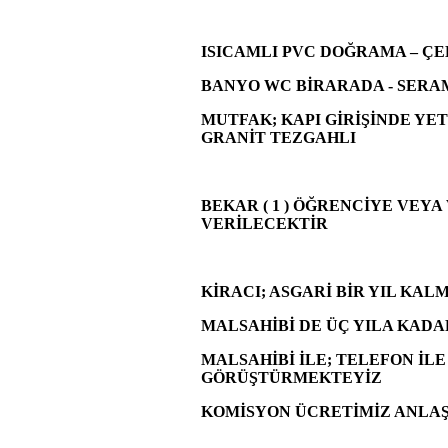
ISICAMLI PVC DOĞRAMA – ÇEL
BANYO WC BİRARADA - SERAM
MUTFAK; KAPI GİRİŞİNDE YE
GRANİT TEZGAHLI
BEKAR ( 1 ) ÖĞRENCİYE VEYA
VERİLECEKTİR
KİRACI; ASGARİ BİR YIL KA
MALSAHİBİ DE ÜÇ YILA KAD
MALSAHİBİ İLE; TELEFON İLE
GÖRÜŞTÜRMEKTEYİZ
KOMİSYON ÜCRETİMİZ ANLAŞ