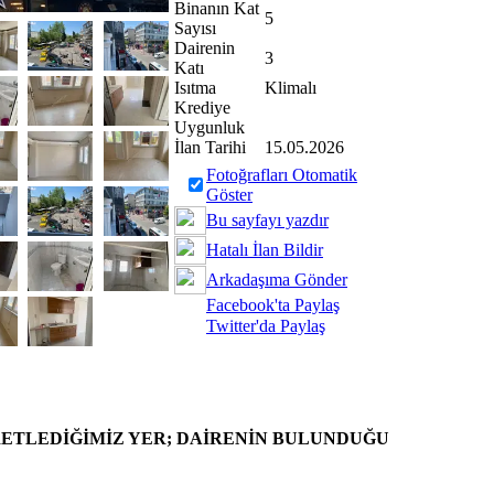
Binanın Kat
5
Sayısı
Dairenin
3
Katı
Isıtma
Klimalı
Krediye
Uygunluk
İlan Tarihi
15.05.2026
Fotoğrafları Otomatik
Göster
Bu sayfayı yazdır
Hatalı İlan Bildir
Arkadaşıma Gönder
Facebook'ta Paylaş
Twitter'da Paylaş
ŞARETLEDİĞİMİZ YER; DAİRENİN BULUNDUĞU