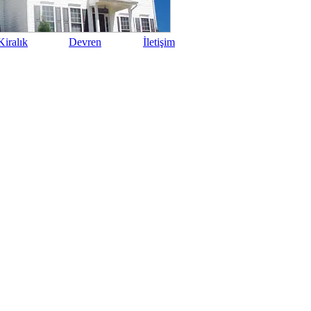
iralık
Devren
İletişim