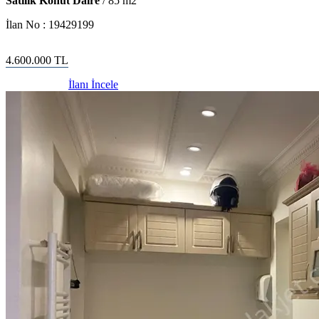
Satılık Konut Daire
/
85
m2
İlan No :
19429199
4.600.000
TL
İlanı İncele