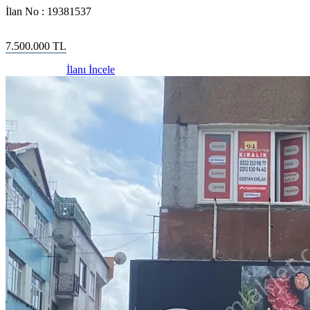
İlan No :
19381537
7.500.000
TL
İlanı İncele