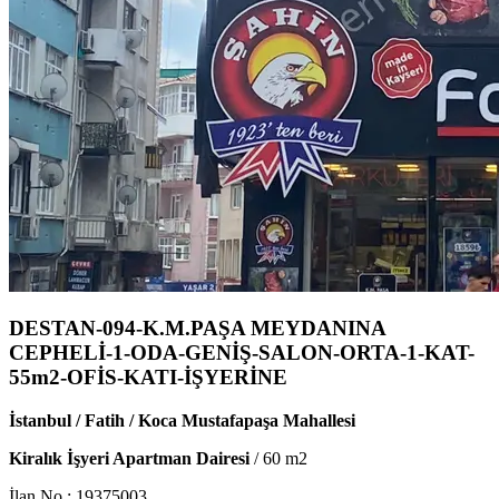
DESTAN-094-K.M.PAŞA MEYDANINA
CEPHELİ-1-ODA-GENİŞ-SALON-ORTA-1-KAT-
55m2-OFİS-KATI-İŞYERİNE
İstanbul / Fatih / Koca Mustafapaşa Mahallesi
Kiralık İşyeri Apartman Dairesi
/
60
m2
İlan No :
19375003