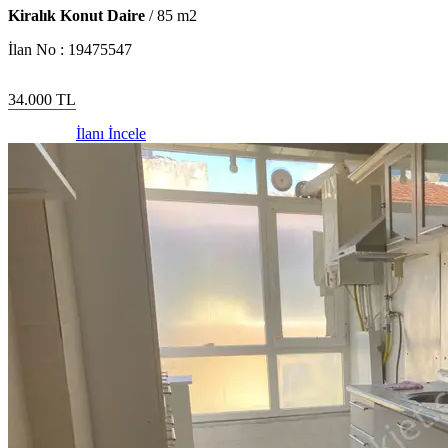
Kiralık Konut Daire
/
85
m2
İlan No :
19475547
34.000
TL
İlanı İncele