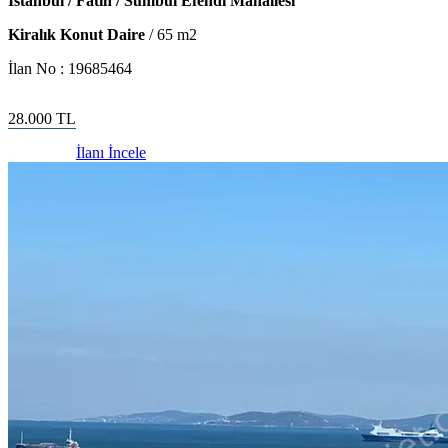
İstanbul / Fatih / Sümbül Efendi Mahallesi
Kiralık Konut Daire
/
65
m2
İlan No :
19685464
28.000
TL
İlanı İncele