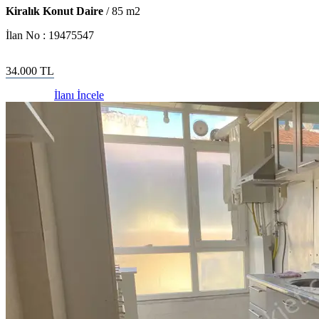
Kiralık Konut Daire
/
85
m2
İlan No :
19475547
34.000
TL
İlanı İncele