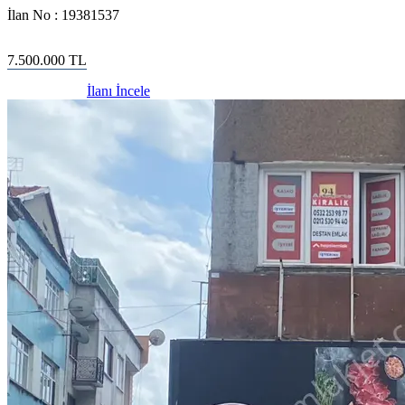
İlan No :
19381537
7.500.000
TL
İlanı İncele