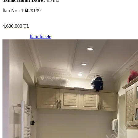
Satılık Konut Daire
/
85
m2
İlan No :
19429199
4.600.000
TL
İlanı İncele