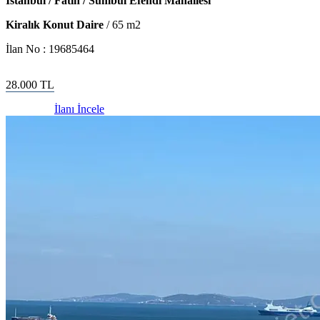
İstanbul / Fatih / Sümbül Efendi Mahallesi
Kiralık Konut Daire
/
65
m2
İlan No :
19685464
28.000
TL
İlanı İncele