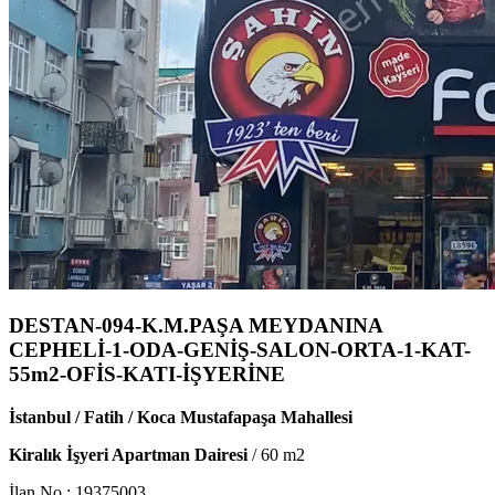
DESTAN-094-K.M.PAŞA MEYDANINA
CEPHELİ-1-ODA-GENİŞ-SALON-ORTA-1-KAT-
55m2-OFİS-KATI-İŞYERİNE
İstanbul / Fatih / Koca Mustafapaşa Mahallesi
Kiralık İşyeri Apartman Dairesi
/
60
m2
İlan No :
19375003