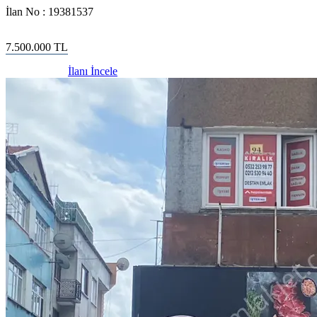
İlan No :
19381537
7.500.000
TL
İlanı İncele