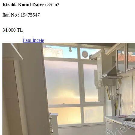
Kiralık Konut Daire
/
85
m2
İlan No :
19475547
34.000
TL
İlanı İncele