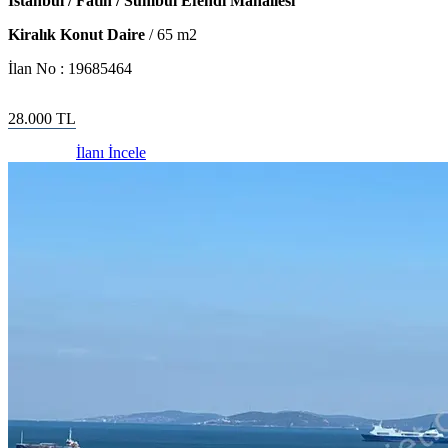
İstanbul / Fatih / Sümbül Efendi Mahallesi
Kiralık Konut Daire
/
65
m2
İlan No :
19685464
28.000
TL
İlanı İncele