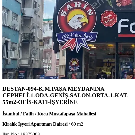
DESTAN-094-K.M.PAŞA MEYDANINA
CEPHELİ-1-ODA-GENİŞ-SALON-ORTA-1-KAT-
55m2-OFİS-KATI-İŞYERİNE
İstanbul / Fatih / Koca Mustafapaşa Mahallesi
Kiralık İşyeri Apartman Dairesi
/
60
m2
İlan No :
19375003