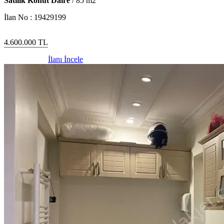
Satılık Konut Daire
/
85
m2
İlan No :
19429199
4.600.000
TL
İlanı İncele