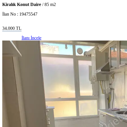
Kiralık Konut Daire
/
85
m2
İlan No :
19475547
34.000
TL
İlanı İncele