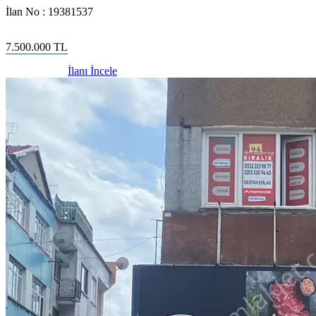
İlan No :
19381537
7.500.000
TL
İlanı İncele