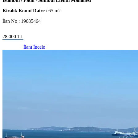
İstanbul / Fatih / Sümbül Efendi Mahallesi
Kiralık Konut Daire
/
65
m2
İlan No :
19685464
28.000
TL
İlanı İncele