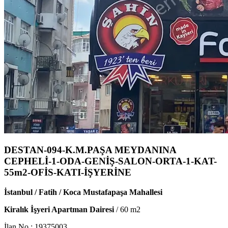
DESTAN-094-K.M.PAŞA MEYDANINA
CEPHELİ-1-ODA-GENİŞ-SALON-ORTA-1-KAT-
55m2-OFİS-KATI-İŞYERİNE
İstanbul / Fatih / Koca Mustafapaşa Mahallesi
Kiralık İşyeri Apartman Dairesi
/
60
m2
İlan No :
19375003