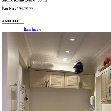
Satılık Konut Daire
/
85
m2
İlan No :
19429199
4.600.000
TL
İlanı İncele